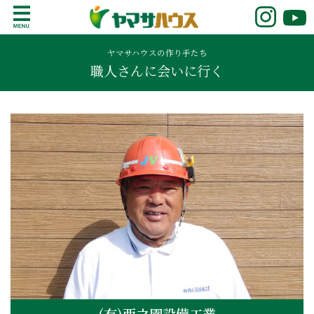
S
k
鹿児島で注文住宅ならヤマサハウス
新築の注文住宅や建売モデルハウスをお探し
i
の方はこちら。鹿児島県内で11年連続ナンバ
ヤマサハウスの作り手たち
p
職人さんに会いに行く
ーワンの実績を誇る、絆の家でおなじみの
t
ヤマサハウス。展示場情報や家づくりのこだ
o
わりをご覧ください。
c
o
n
t
e
n
t
(有)西之園設備工業