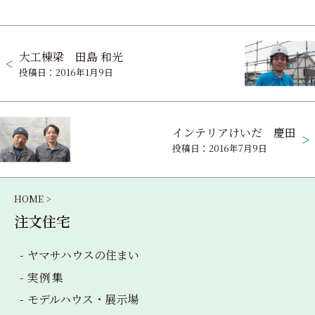
投
大工棟梁 田島 和光
稿
投稿日：2016年1月9日
ナ
ビ
インテリアけいだ 慶田
ゲ
投稿日：2016年7月9日
ー
シ
HOME >
ョ
注文住宅
ン
ヤマサハウス
の住まい
実例集
モデルハウス・
展示場