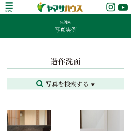
S
k
鹿児島で注文住宅ならヤマサハウス
新築の注文住宅や建売モデルハウスをお探し
i
の方はこちら。鹿児島県内で11年連続ナンバ
実例集
p
写真実例
ーワンの実績を誇る、絆の家でおなじみの
t
ヤマサハウス。展示場情報や家づくりのこだ
o
わりをご覧ください。
c
o
造作洗面
n
t
e
n
写真を検索する
t