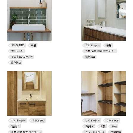
SELECTINO
平屋
フルオーダー
平屋
ナチュラル
洗面･浴室･脱衣･サニタリー
ミニ手洗いコーナー
造作洗面
造作洗面
フルオーダー
ナチュラル
フルオーダー
ナチュラル
2階建て
2階建て
玄関
収納
洗面･浴室･脱衣･サニタリー
シューズクローク
玄関収納