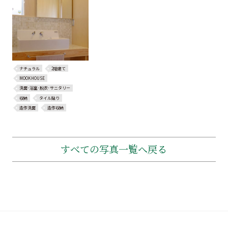
ナチュラル
2階建て
MOOKHOUSE
洗面･浴室･脱衣･サニタリー
収納
タイル貼り
造作洗面
造作収納
すべての写真一覧へ戻る