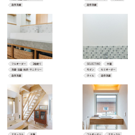
造作洗面
造作洗面
フルオーダー
2階建て
SELECTINO
平屋
洗面･浴室･脱衣･サニタリー
モダン
セミオーダー
造作洗面
タイル
造作洗面
ナチュラル
平屋
フルオーダー
ナチュラル