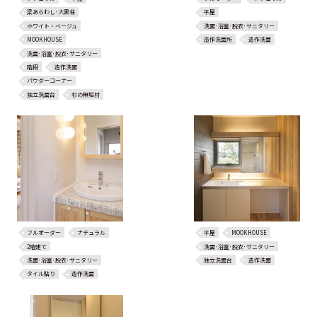
梁あらわし･大黒柱
平屋
ホワイト・ベージュ
洗面･浴室･脱衣･サニタリー
MOOKHOUSE
造作洗面所
造作洗面
洗面･浴室･脱衣･サニタリー
階段
造作洗面
パウダーコーナー
独立洗面台
杉の無垢材
フルオーダー
ナチュラル
平屋
MOOKHOUSE
2階建て
洗面･浴室･脱衣･サニタリー
洗面･浴室･脱衣･サニタリー
独立洗面台
造作洗面
タイル貼り
造作洗面