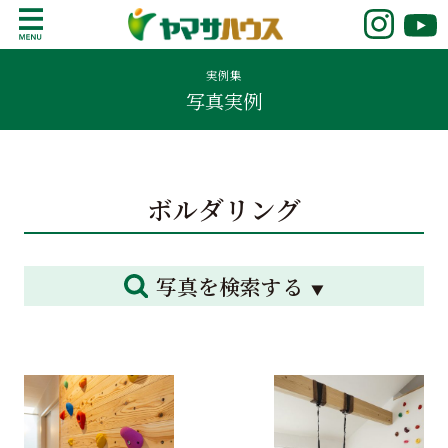
S
k
鹿児島で注文住宅ならヤマサハウス
新築の注文住宅や建売モデルハウスをお探し
i
の方はこちら。鹿児島県内で11年連続ナンバ
実例集
p
写真実例
ーワンの実績を誇る、絆の家でおなじみの
t
ヤマサハウス。展示場情報や家づくりのこだ
o
わりをご覧ください。
c
o
ボルダリング
n
t
e
n
写真を検索する
t