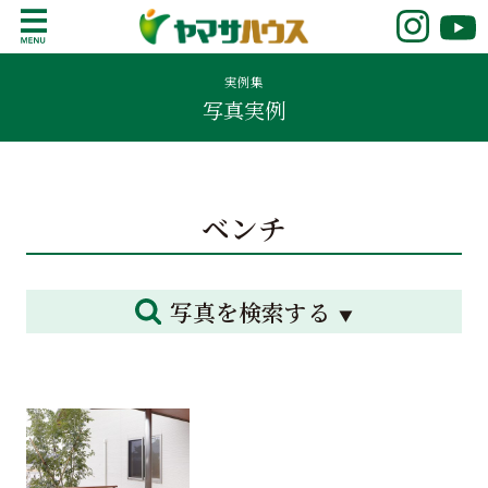
S
k
鹿児島で注文住宅ならヤマサハウス
新築の注文住宅や建売モデルハウスをお探し
i
の方はこちら。鹿児島県内で11年連続ナンバ
実例集
p
写真実例
ーワンの実績を誇る、絆の家でおなじみの
t
ヤマサハウス。展示場情報や家づくりのこだ
o
わりをご覧ください。
c
o
ベンチ
n
t
e
n
写真を検索する
t