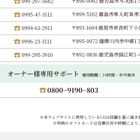
〒890-0062 鹿児島市与次郎1-5
099-297-5662
〒899-5102 霧島市隼人町真孝3
0995-47-3111
〒893-1604 鹿屋市串良町下小原
0994-63-2911
〒895-0072 薩摩川内市中郷1丁
0996-23-3111
〒892-0836 鹿児島市錦江町1-
099-295-3910
オーナー様専用サポート
受付時間：
24時間・年中無休
0800−9190−803
※本ウェブサイトに使用しているCGは図面を基に描き
※特典のギフトカードは在庫状況や時期により