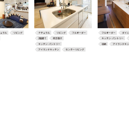
ュラル
リビング
ナチュラル
リビング
フルオーダー
フルオーダー
ダイニ
2階建て
吹き抜け
キッチン･パントリー
キッチン･パントリー
収納
アイランドキッ
アイランドキッチン
センターリビング