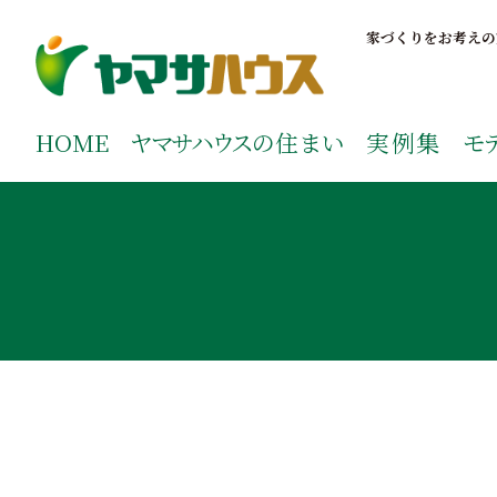
S
k
家づくりをお考えの
i
p
鹿児島で注文住宅ならヤマサハウス
新築の注文住宅や建売モデルハウスをお探しの方はこちら
t
ご覧ください。
HOME
ヤマサハウス
の住まい
実例集
モ
o
c
o
n
t
e
n
t