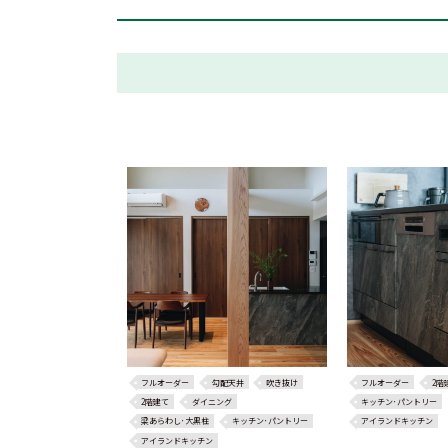
フルオーダー
勾配天井
吹き抜け
フルオーダー
2階
2階建て
ダイニング
キッチン･パントリー
梁あらわし･大黒柱
キッチン･パントリー
アイランドキッチン
アイランドキッチン