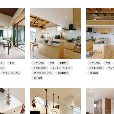
ダー
平屋
ナチュラル
平屋
勾配天井
ナチュラル
平屋
ング
MOOKHOUSE
キッチン･パントリー
MOOKHOUSE
アイ
フラットキッチン
アイランドキッチン
杉の無垢材
造作収納
造作収納