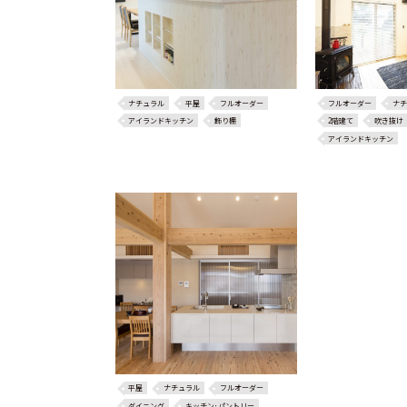
ナチュラル
平屋
フルオーダー
フルオーダー
ナチ
アイランドキッチン
飾り棚
2階建て
吹き抜け
アイランドキッチン
平屋
ナチュラル
フルオーダー
ダイニング
キッチン･パントリー