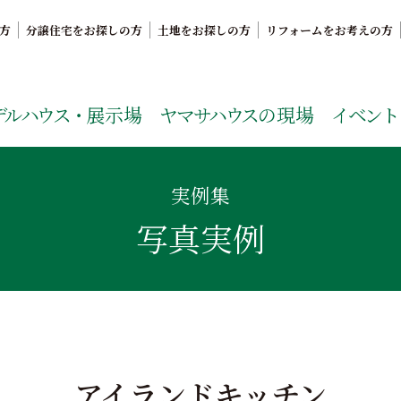
方
分譲住宅をお探しの方
土地をお探しの方
リフォームをお考えの方
。鹿児島県内で11年連続ナンバーワンの実績を誇る、絆の家
デルハウス・
展示場
ヤマサハウス
の現場
イベント
実例集
写真実例
アイランドキッチン