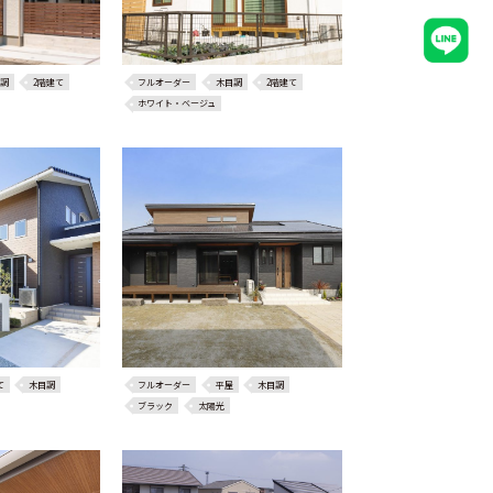
調
2階建て
フルオーダー
木目調
2階建て
ホワイト・ベージュ
て
木目調
フルオーダー
平屋
木目調
ブラック
太陽光