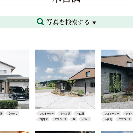
写真を検索する
調
2階建て
フルオーダー
タイル調
木目調
フルオーダー
タイル
2階建て
アプローチ
庭
グレー
木目調
アプローチ