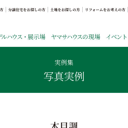
方
分譲住宅をお探しの方
土地をお探しの方
リフォームをお考えの方
。鹿児島県内で11年連続ナンバーワンの実績を誇る、絆の家
デルハウス・
展示場
ヤマサハウス
の現場
イベント
実例集
写真実例
木目調