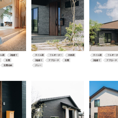
ル調
2階建て
タイル調
フルオーダー
木目調
タイル調
フルオーダ
玄関
2階建て
アプローチ
玄関
2階建て
アプローチ
玄関収納
グレー