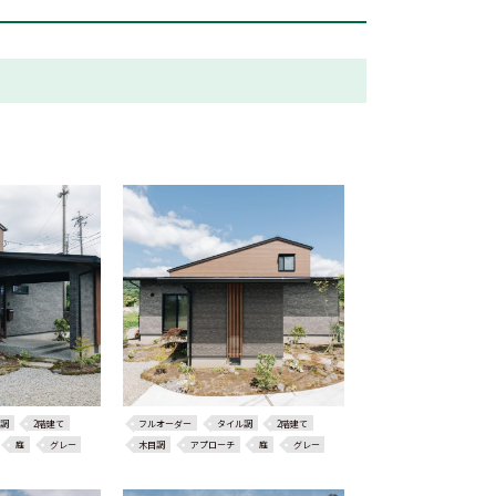
調
2階建て
フルオーダー
タイル調
2階建て
庭
グレー
木目調
アプローチ
庭
グレー