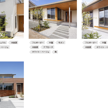
ュラル
木目調
フルオーダー
平屋
モダン
フルオーダー
平屋
・ベージュ
木目調
アプローチ
木目調
ホワイト・ベ
ホワイト・ベージュ
庭