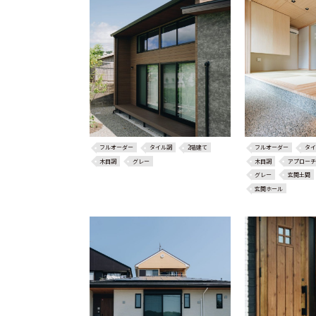
フルオーダー
タイル調
2階建て
フルオーダー
タイ
木目調
グレー
木目調
アプローチ
グレー
玄関土間
玄関ホール