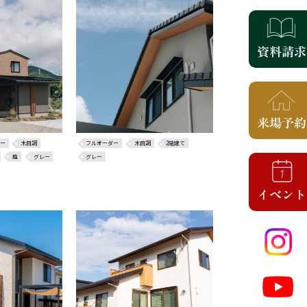
ー
木目調
フルオーダー
木目調
2階建て
庭
グレー
グレー