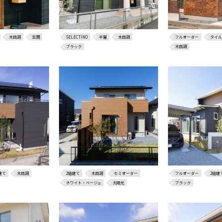
木目調
玄関
SELECTINO
平屋
木目調
フルオーダー
タイル
ブラック
木目調
建て
木目調
2階建て
木目調
セミオーダー
フルオーダー
2階建
ホワイト・ベージュ
太陽光
ブラック