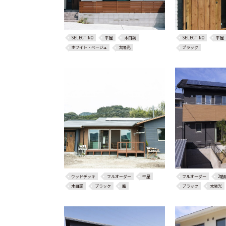
SELECTINO
平屋
木目調
SELECTINO
平屋
ホワイト・ベージュ
太陽光
ブラック
ウッドデッキ
フルオーダー
平屋
フルオーダー
2階
木目調
ブラック
庭
ブラック
太陽光