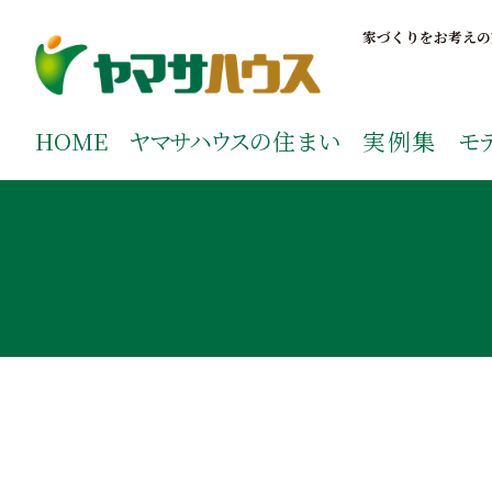
S
k
家づくりをお考えの
i
p
鹿児島で注文住宅ならヤマサハウス
新築の注文住宅や建売モデルハウスをお探しの方はこちら
t
ご覧ください。
HOME
ヤマサハウス
の住まい
実例集
モ
o
c
o
n
t
e
n
t