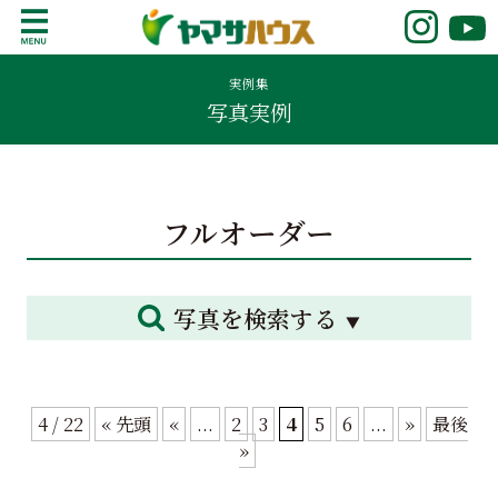
S
k
鹿児島で注文住宅ならヤマサハウス
新築の注文住宅や建売モデルハウスをお探し
i
の方はこちら。鹿児島県内で11年連続ナンバ
実例集
p
写真実例
ーワンの実績を誇る、絆の家でおなじみの
t
ヤマサハウス。展示場情報や家づくりのこだ
o
わりをご覧ください。
c
o
フルオーダー
n
t
e
n
写真を検索する
t
4 / 22
« 先頭
«
...
2
3
4
5
6
...
»
最後
»