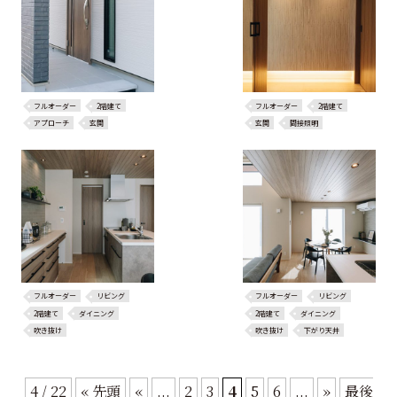
フルオーダー
2階建て
フルオーダー
2階建て
アプローチ
玄関
玄関
間接照明
フルオーダー
リビング
フルオーダー
リビング
2階建て
ダイニング
2階建て
ダイニング
吹き抜け
吹き抜け
下がり天井
4 / 22
« 先頭
«
...
2
3
4
5
6
...
»
最後