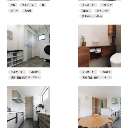
平屋
フルオーダー
庭
フルオーダー
リビング
グレー
太陽光
2階建て
ダイニング
梁あらわし･大黒柱
フルオーダー
2階建て
フルオーダー
2階建て
洗面･浴室･脱衣･サニタリー
洗面･浴室･脱衣･サニタリー