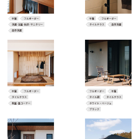
平屋
フルオーダー
平屋
フルオーダー
洗面･浴室･脱衣･サニタリー
タイルテラス
造作洗面
造作洗面
平屋
フルオーダー
フルオーダー
平屋
タイルテラス
タイル調
タイルテラス
和室･畳コーナー
ホワイト・ベージュ
ブラック