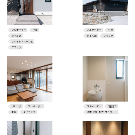
フルオーダー
平屋
フルオーダー
平屋
タイル調
タイル調
ブラック
ホワイト・ベージュ
ブラック
リビング
フルオーダー
フルオーダー
2階建て
平屋
ダイニング
洗面･浴室･脱衣･サニタリー