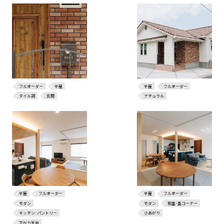
フルオーダー
平屋
平屋
フルオーダー
タイル調
玄関
ナチュラル
平屋
フルオーダー
平屋
フルオーダー
モダン
モダン
和室･畳コーナー
キッチン･パントリー
小あがり
下がり天井