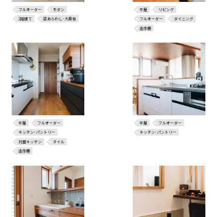
フルオーダー
モダン
平屋
リビング
2階建て
梁あらわし･大黒柱
フルオーダー
ダイニング
造作棚
平屋
フルオーダー
平屋
フルオーダー
キッチン･パントリー
キッチン･パントリー
対面キッチン
タイル
造作棚