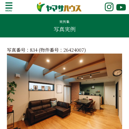
S
k
鹿児島で注文住宅ならヤマサハウス
新築の注文住宅や建売モデルハウスをお探し
i
の方はこちら。鹿児島県内で11年連続ナンバ
実例集
p
写真実例
ーワンの実績を誇る、絆の家でおなじみの
t
ヤマサハウス。展示場情報や家づくりのこだ
o
わりをご覧ください。
c
写真番号：834 (物件番号：
26424007
)
o
n
t
e
n
t