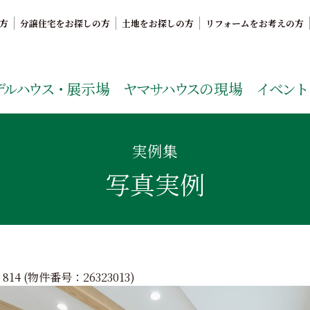
方
分譲住宅をお探しの方
土地をお探しの方
リフォームをお考えの方
。鹿児島県内で11年連続ナンバーワンの実績を誇る、絆の家
デルハウス・
展示場
ヤマサハウス
の現場
イベント
実例集
写真実例
814 (物件番号：
26323013
)