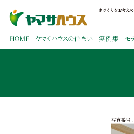
S
k
家づくりをお考えの
i
p
鹿児島で注文住宅ならヤマサハウス
新築の注文住宅や建売モデルハウスをお探しの方はこちら
t
ご覧ください。
HOME
ヤマサハウス
の住まい
実例集
モ
o
c
o
n
t
e
n
t
写真番号：