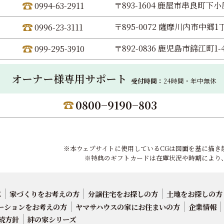
〒893-1604 鹿屋市串良町下小原
0994-63-2911
〒895-0072 薩摩川内市中郷1丁
0996-23-3111
〒892-0836 鹿児島市錦江町1-
099-295-3910
オーナー様専用サポート
受付時間：
24時間・年中無休
0800−9190−803
※本ウェブサイトに使用しているCGは図面を基に描き
※特典のギフトカードは在庫状況や時期により
E
家づくりをお考えの方
分譲住宅をお探しの方
土地をお探しの方
ーションをお考えの方
ヤマサハウスの家にお住まいの方
企業情報
続方針
絆の家シリーズ