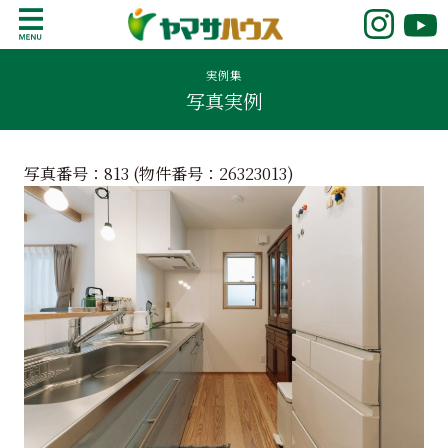
S
k
鹿児島で注文住宅ならヤマサハウス
新築の注文住宅や建売モデルハウスをお探し
i
の方はこちら。鹿児島県内で11年連続ナンバ
実例集
p
写真実例
ーワンの実績を誇る、絆の家でおなじみの
t
ヤマサハウス。展示場情報や家づくりのこだ
o
わりをご覧ください。
c
写真番号：813 (物件番号：
26323013
)
o
n
t
e
n
t