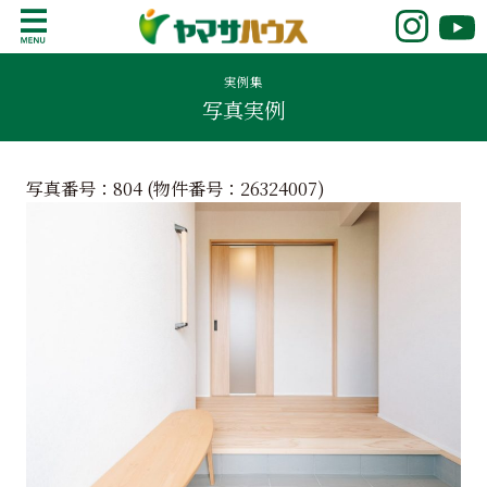
S
k
鹿児島で注文住宅ならヤマサハウス
新築の注文住宅や建売モデルハウスをお探し
i
の方はこちら。鹿児島県内で11年連続ナンバ
実例集
p
写真実例
ーワンの実績を誇る、絆の家でおなじみの
t
ヤマサハウス。展示場情報や家づくりのこだ
o
わりをご覧ください。
c
写真番号：804 (物件番号：
26324007
)
o
n
t
e
n
t