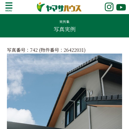
S
k
鹿児島で注文住宅ならヤマサハウス
新築の注文住宅や建売モデルハウスをお探し
i
の方はこちら。鹿児島県内で11年連続ナンバ
実例集
p
写真実例
ーワンの実績を誇る、絆の家でおなじみの
t
ヤマサハウス。展示場情報や家づくりのこだ
o
わりをご覧ください。
c
写真番号：742 (物件番号：
26422031
)
o
n
t
e
n
t