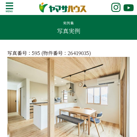
S
k
鹿児島で注文住宅ならヤマサハウス
新築の注文住宅や建売モデルハウスをお探し
i
の方はこちら。鹿児島県内で11年連続ナンバ
実例集
p
写真実例
ーワンの実績を誇る、絆の家でおなじみの
t
ヤマサハウス。展示場情報や家づくりのこだ
o
わりをご覧ください。
c
写真番号：595 (物件番号：
26419035
)
o
n
t
e
n
t