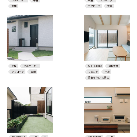
フルオーダー
平屋
平屋
フルオーダー
玄関
アプローチ
玄関
平屋
フルオーダー
SELECTINO
勾配天井
アプローチ
玄関
リビング
平屋
梁あらわし･大黒柱