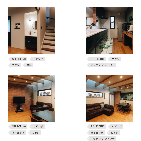
SELECTINO
リビング
SELECTINO
モダン
モダン
階段
キッチン･パントリー
SELECTINO
リビング
SELECTINO
リビング
ダイニング
モダン
ダイニング
モダン
キッチン･パントリー