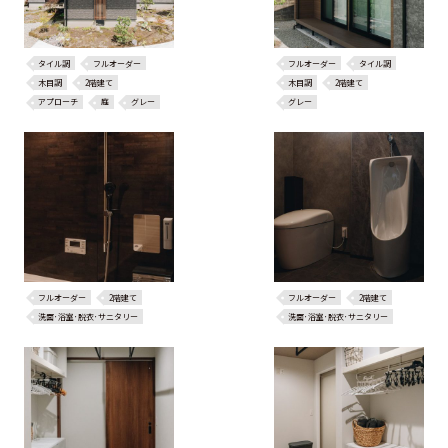
タイル調
フルオーダー
フルオーダー
タイル調
木目調
2階建て
木目調
2階建て
アプローチ
庭
グレー
グレー
フルオーダー
2階建て
フルオーダー
2階建て
洗面･浴室･脱衣･サニタリー
洗面･浴室･脱衣･サニタリー