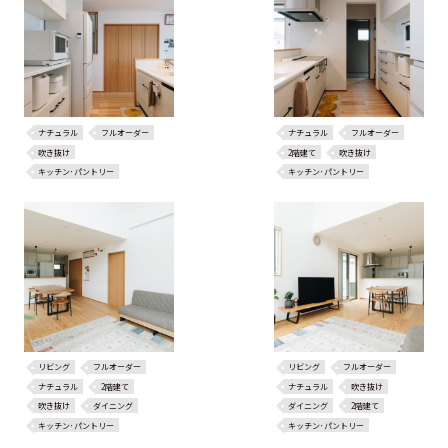
ナチュラル
フルオーダー
ナチュラル
フルオーダー
吹き抜け
2階建て
吹き抜け
キッチン･パントリー
キッチン･パントリー
リビング
フルオーダー
リビング
フルオーダー
ナチュラル
2階建て
ナチュラル
吹き抜け
吹き抜け
ダイニング
ダイニング
2階建て
キッチン･パントリー
キッチン･パントリー