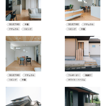
SELECTINO
平屋
SELECTINO
ナチュラル
ナチュラル
リビング
リビング
平屋
SELECTINO
ナチュラル
フルオーダー
2階建て
リビング
平屋
ホワイト・ベージュ