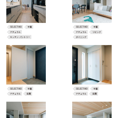
SELECTINO
平屋
SELECTINO
平屋
ナチュラル
ナチュラル
リビング
キッチン･パントリー
ダイニング
SELECTINO
平屋
SELECTINO
平屋
ナチュラル
玄関
ナチュラル
玄関