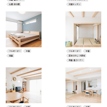
仏間･床の間
対面キッチン
フルオーダー
平屋
フルオーダー
平屋
寝室
梁あらわし･大黒柱
和室･畳コーナー
フルオーダー
平屋
フルオーダー
平屋