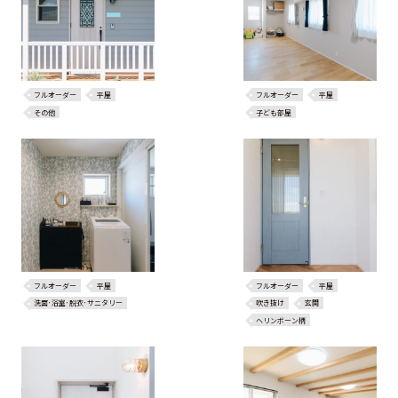
フルオーダー
平屋
フルオーダー
平屋
その他
子ども部屋
フルオーダー
平屋
フルオーダー
平屋
洗面･浴室･脱衣･サニタリー
吹き抜け
玄関
ヘリンボーン柄