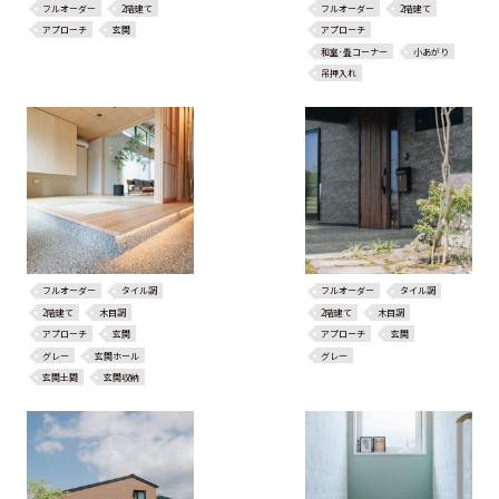
フルオーダー
2階建て
フルオーダー
2階建て
アプローチ
玄関
アプローチ
和室･畳コーナー
小あがり
吊押入れ
フルオーダー
タイル調
フルオーダー
タイル調
2階建て
木目調
2階建て
木目調
アプローチ
玄関
アプローチ
玄関
グレー
玄関ホール
グレー
玄関土間
玄関収納