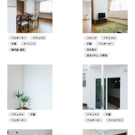
フルオーダー
ナチュラル
リビング
ナチュラル
平屋
ダイニング
平屋
フルオーダー
趣味室･書斎
吹き抜け
梁あらわし･大黒柱
ナチュラル
平屋
ナチュラル
平屋
フルオーダー
フルオーダー
タイルテラス