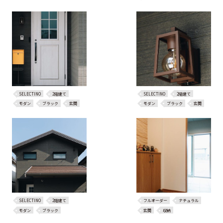
SELECTINO
2階建て
SELECTINO
2階建て
モダン
ブラック
玄関
モダン
ブラック
玄関
SELECTINO
2階建て
フルオーダー
ナチュラル
モダン
ブラック
玄関
収納