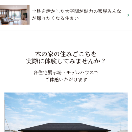
ビ
土地を活かした大空間が魅力の家族みんな
ゲ
が帰りたくなる住まい
ー
シ
ョ
木の家の住みごこちを
ン
実際に体験してみませんか？
各住宅展示場・モデルハウスで
ご体感いただけます