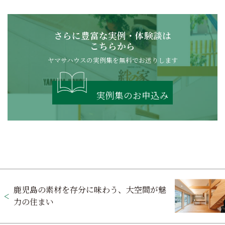
さらに豊富な実例・体験談は
こちらから
ヤマサハウスの実例集を無料でお送りします
実例集のお申込み
投
鹿児島の素材を存分に味わう、大空間が魅
稿
力の住まい
ナ