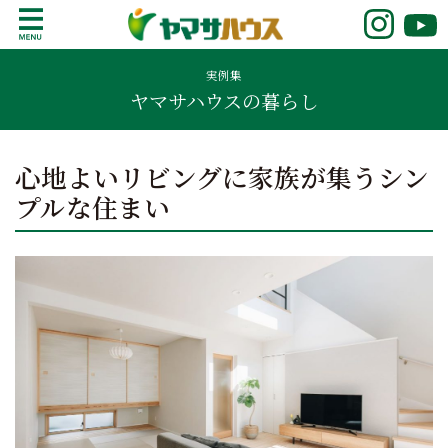
S
k
鹿児島で注文住宅ならヤマサハウス
新築の注文住宅や建売モデルハウスをお探し
i
の方はこちら。鹿児島県内で11年連続ナンバ
実例集
p
ヤマサハウスの暮らし
ーワンの実績を誇る、絆の家でおなじみの
t
ヤマサハウス。展示場情報や家づくりのこだ
o
わりをご覧ください。
c
心地よいリビングに家族が集うシン
o
プルな住まい
n
t
e
n
t