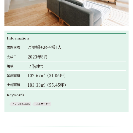
Information
ご夫婦+お子様1人
家族構成
2023年8月
完成日
２階建て
規模
102.67㎡（31.06坪）
延床面積
183.33㎡（55.45坪）
土地面積
Keywords
YUTORI CLASS
フルオーダー