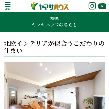
S
k
鹿児島で注文住宅ならヤマサハウス
新築の注文住宅や建売モデルハウスをお探し
i
の方はこちら。鹿児島県内で11年連続ナンバ
実例集
p
ヤマサハウスの暮らし
ーワンの実績を誇る、絆の家でおなじみの
t
ヤマサハウス。展示場情報や家づくりのこだ
o
わりをご覧ください。
c
北欧インテリアが似合うこだわりの
o
住まい
n
t
e
n
t