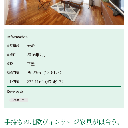
Information
夫婦
家族構成
2016年7月
完成日
平屋
規模
95.23㎡（28.81坪）
延床面積
223.11㎡（67.49坪）
土地面積
Keywords
フルオーダー
手持ちの北欧ヴィンテージ家具が似合う、