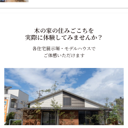
ー
シ
ョ
木の家の住みごこちを
ン
実際に体験してみませんか？
各住宅展示場・モデルハウスで
ご体感いただけます