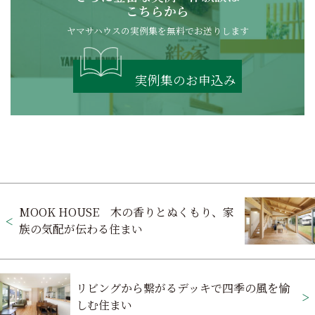
こちらから
ヤマサハウスの実例集を無料でお送りします
実例集のお申込み
投
MOOK HOUSE 木の香りとぬくもり、家
稿
族の気配が伝わる住まい
ナ
ビ
リビングから繋がるデッキで四季の風を愉
ゲ
しむ住まい