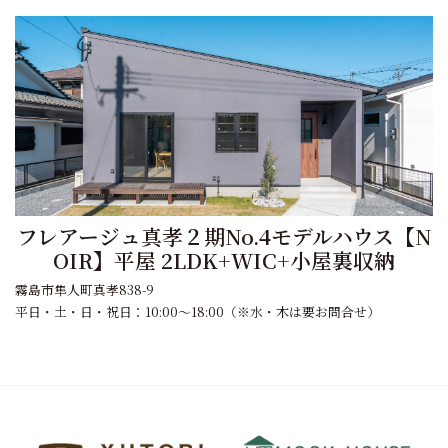
フレアージュ真孝２期No.4モデルハウス【N
OIR】平屋 2LDK+WIC+小屋裏収納
霧島市隼人町真孝838-9
平日・土・日・祝日：10:00～18:00（※水・木は要お問合せ）