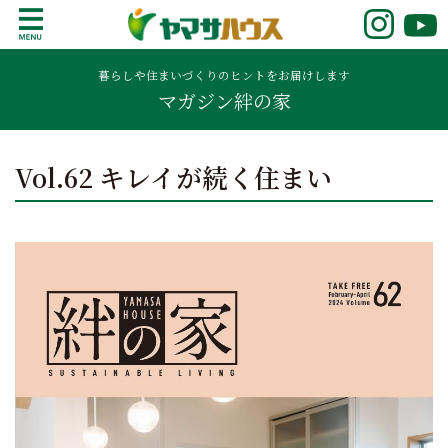
S
k
鹿児島で注文住宅ならヤマサハウス
新築の注文住宅や建売モデルハウスをお探し
i
の方はこちら。鹿児島県内で11年連続ナンバ
暮らしや住まいづくりのヒントをお届けします
p
マガジン絆の家
ーワンの実績を誇る、絆の家でおなじみの
t
ヤマサハウス。展示場情報や家づくりのこだ
o
わりをご覧ください。
c
Vol.62 キレイが続く住まい
o
n
t
e
n
t