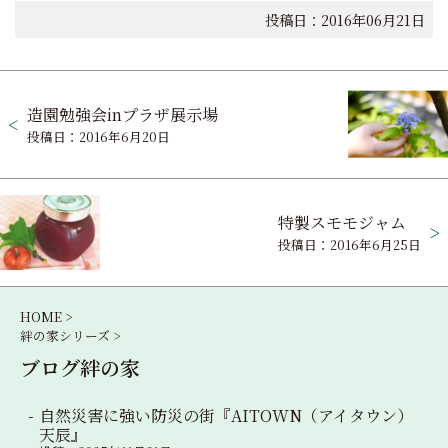
投稿日：2016年06月21日
投
造園勉強会inプラザ展示場
稿
投稿日：2016年6月20日
ナ
ビ
特製スモモジャム
ゲ
投稿日：2016年6月25日
ー
シ
HOME >
絆の家シリーズ >
ョ
ブログ絆の家
ン
自然災害に強い防災の街『AITOWN（アイタウン）
天辰』