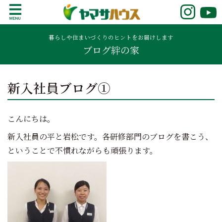
S
k
鹿児島で注文住宅ならヤマサハウス
新築の注文住宅や建売モデルハウスをお探し
i
の方はこちら。鹿児島県内で11年連続ナンバ
暮らしや住まいづくりのヒントをお届けします
p
ブログ絆の家
ーワンの実績を誇る、絆の家でおなじみの
t
ヤマサハウス。展示場情報や家づくりのこだ
o
わりをご覧ください。
c
新入社員ブログ①
o
n
t
こんにちは。
e
n
新入社員の平と岩松です。各研修部門のブログを書こう、
t
ということで不慣れながらも頑張ります。