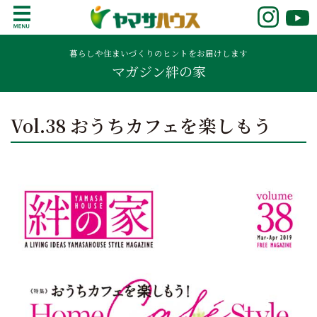
S
k
鹿児島で注文住宅ならヤマサハウス
新築の注文住宅や建売モデルハウスをお探し
i
の方はこちら。鹿児島県内で11年連続ナンバ
暮らしや住まいづくりのヒントをお届けします
p
マガジン絆の家
ーワンの実績を誇る、絆の家でおなじみの
t
ヤマサハウス。展示場情報や家づくりのこだ
o
わりをご覧ください。
c
Vol.38 おうちカフェを楽しもう
o
n
t
e
n
t