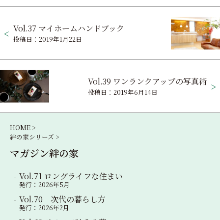
投
Vol.37 マイホームハンドブック
稿
投稿日：2019年1月22日
ナ
ビ
Vol.39 ワンランクアップの写真術
ゲ
投稿日：2019年6月14日
ー
シ
HOME >
絆の家シリーズ >
ョ
マガジン絆の家
ン
Vol.71 ロングライフな住まい
発行：2026年5月
Vol.70 次代の暮らし方
発行：2026年2月