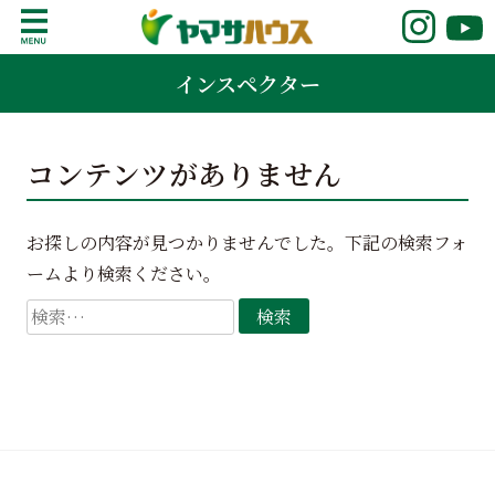
S
k
鹿児島で注文住宅ならヤマサハウス
新築の注文住宅や建売モデルハウスをお探し
i
インスペクター
の方はこちら。鹿児島県内で11年連続ナンバ
p
ーワンの実績を誇る、絆の家でおなじみの
t
ヤマサハウス。展示場情報や家づくりのこだ
o
わりをご覧ください。
コンテンツがありません
c
o
n
お探しの内容が見つかりませんでした。下記の検索フォ
t
ームより検索ください。
e
n
検
t
索: