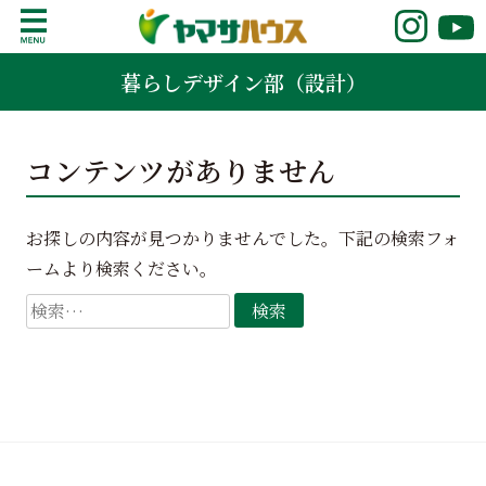
S
k
鹿児島で注文住宅ならヤマサハウス
新築の注文住宅や建売モデルハウスをお探し
i
暮らしデザイン部（設計）
の方はこちら。鹿児島県内で11年連続ナンバ
p
ーワンの実績を誇る、絆の家でおなじみの
t
ヤマサハウス。展示場情報や家づくりのこだ
o
わりをご覧ください。
コンテンツがありません
c
o
n
お探しの内容が見つかりませんでした。下記の検索フォ
t
ームより検索ください。
e
n
検
t
索: