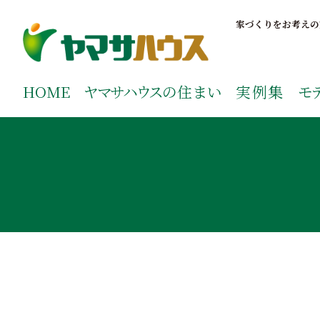
S
k
家づくりをお考えの
i
p
鹿児島で注文住宅ならヤマサハウス
新築の注文住宅や建売モデルハウスをお探しの方はこちら
t
ご覧ください。
HOME
ヤマサハウス
の住まい
実例集
モ
o
c
o
n
t
e
n
t