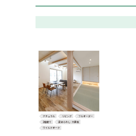
ナチュラル
リビング
フルオーダー
2階建て
梁あらわし･大黒柱
ワイルドオーク