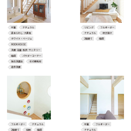
平屋
ナチュラル
リビング
フルオーダー
梁あらわし･大黒柱
ナチュラル
吹き抜け
ホワイト・ベージュ
2階建て
階段
MOOKHOUSE
洗面･浴室･脱衣･サニタリー
階段
パウダーコーナー
独立洗面台
杉の無垢材
造作洗面
フルオーダー
ナチュラル
平屋
フルオーダー
2階建て
収納
階段
ナチュラル