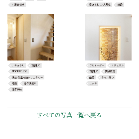
小屋裏収納
梁あらわし･大黒柱
階段
ナチュラル
2階建て
フルオーダー
ナチュラル
MOOKHOUSE
2階建て
間接照明
洗面･浴室･脱衣･サニタリー
階段
タイル貼り
階段
造作洗面所
ニッチ
造作収納
すべての写真一覧へ戻る