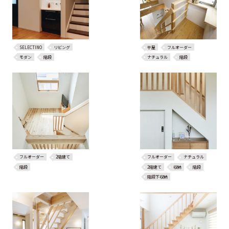
SELECTINO
リビング
平屋
フルオーダー
モダン
階段
ナチュラル
階段
フルオーダー
2階建て
フルオーダー
ナチュラル
階段
2階建て
収納
階段
階段下収納