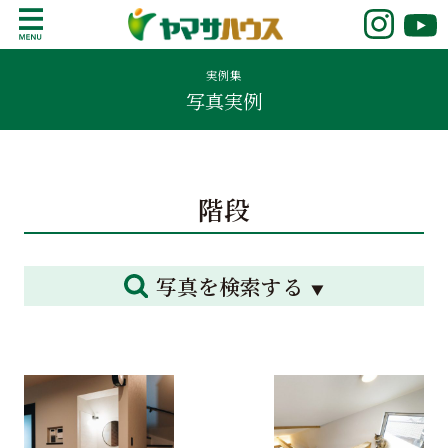
S
k
鹿児島で注文住宅ならヤマサハウス
新築の注文住宅や建売モデルハウスをお探し
i
の方はこちら。鹿児島県内で11年連続ナンバ
実例集
p
写真実例
ーワンの実績を誇る、絆の家でおなじみの
t
ヤマサハウス。展示場情報や家づくりのこだ
o
わりをご覧ください。
c
o
階段
n
t
e
n
写真を検索する
t