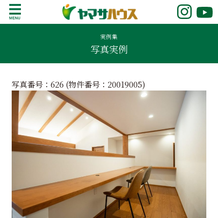
S
k
鹿児島で注文住宅ならヤマサハウス
新築の注文住宅や建売モデルハウスをお探し
i
の方はこちら。鹿児島県内で11年連続ナンバ
実例集
p
写真実例
ーワンの実績を誇る、絆の家でおなじみの
t
ヤマサハウス。展示場情報や家づくりのこだ
o
わりをご覧ください。
c
写真番号：626 (物件番号：
20019005
)
o
n
t
e
n
t