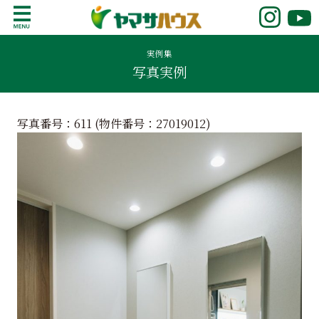
S
k
鹿児島で注文住宅ならヤマサハウス
新築の注文住宅や建売モデルハウスをお探し
i
の方はこちら。鹿児島県内で11年連続ナンバ
実例集
p
写真実例
ーワンの実績を誇る、絆の家でおなじみの
t
ヤマサハウス。展示場情報や家づくりのこだ
o
わりをご覧ください。
c
写真番号：611 (物件番号：
27019012
)
o
n
t
e
n
t