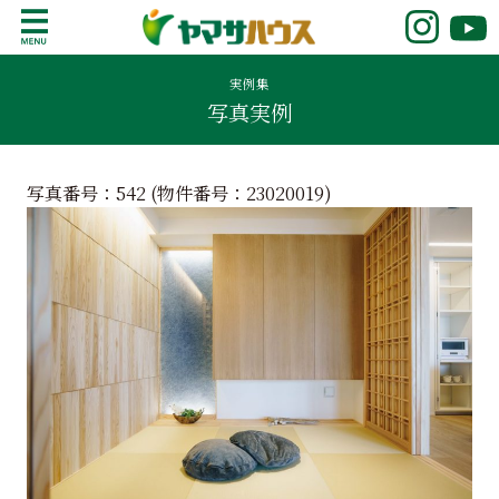
S
k
鹿児島で注文住宅ならヤマサハウス
新築の注文住宅や建売モデルハウスをお探し
i
の方はこちら。鹿児島県内で11年連続ナンバ
実例集
p
写真実例
ーワンの実績を誇る、絆の家でおなじみの
t
ヤマサハウス。展示場情報や家づくりのこだ
o
わりをご覧ください。
c
写真番号：542 (物件番号：
23020019
)
o
n
t
e
n
t