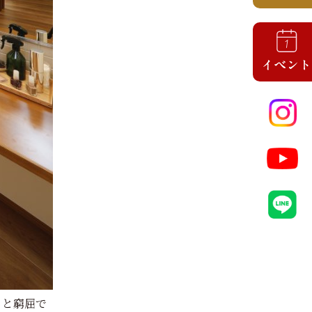
ると窮屈で