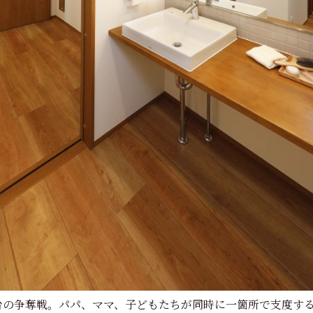
台の争奪戦。パパ、ママ、子どもたちが同時に一箇所で支度す