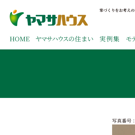
S
k
家づくりをお考えの
i
p
鹿児島で注文住宅ならヤマサハウス
新築の注文住宅や建売モデルハウスをお探しの方はこちら
t
ご覧ください。
HOME
ヤマサハウス
の住まい
実例集
モ
o
c
o
n
t
e
n
t
写真番号：