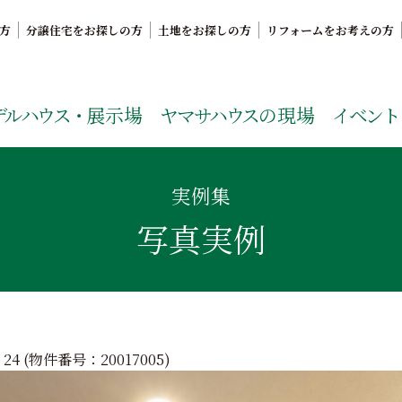
方
分譲住宅をお探しの方
土地をお探しの方
リフォームをお考えの方
。鹿児島県内で11年連続ナンバーワンの実績を誇る、絆の家
デルハウス・
展示場
ヤマサハウス
の現場
イベント
実例集
写真実例
24 (物件番号：
20017005
)