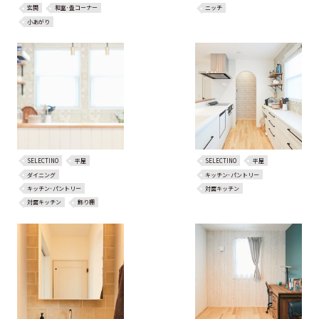
玄関
和室･畳コーナー
ニッチ
小あがり
SELECTINO
平屋
SELECTINO
平屋
ダイニング
キッチン･パントリー
キッチン･パントリー
対面キッチン
対面キッチン
飾り棚