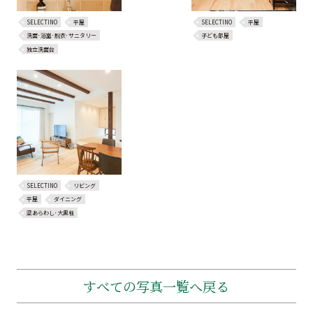
SELECTINO
平屋
SELECTINO
平屋
洗面･浴室･脱衣･サニタリー
子ども部屋
独立洗面台
SELECTINO
リビング
平屋
ダイニング
梁あらわし･大黒柱
すべての写真一覧へ戻る