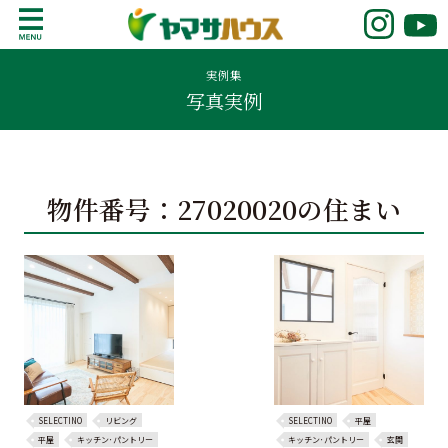
S
k
鹿児島で注文住宅ならヤマサハウス
新築の注文住宅や建売モデルハウスをお探し
i
の方はこちら。鹿児島県内で11年連続ナンバ
実例集
p
写真実例
ーワンの実績を誇る、絆の家でおなじみの
t
ヤマサハウス。展示場情報や家づくりのこだ
o
わりをご覧ください。
c
o
物件番号：27020020の住まい
n
t
e
n
t
SELECTINO
リビング
SELECTINO
平屋
平屋
キッチン･パントリー
キッチン･パントリー
玄関