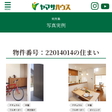
S
k
鹿児島で注文住宅ならヤマサハウス
新築の注文住宅や建売モデルハウスをお探し
i
の方はこちら。鹿児島県内で11年連続ナンバ
実例集
p
写真実例
ーワンの実績を誇る、絆の家でおなじみの
t
ヤマサハウス。展示場情報や家づくりのこだ
o
わりをご覧ください。
c
o
物件番号：22014014の住まい
n
t
e
n
t
ナチュラル
平屋
ナチュラル
平屋
フルオーダー
吹き抜け
フルオーダー
ダイニング