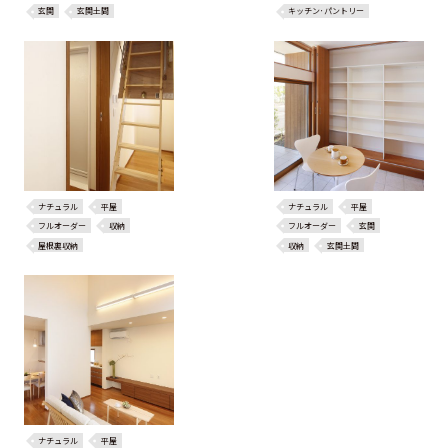
玄関
玄関土間
キッチン･パントリー
ナチュラル
平屋
ナチュラル
平屋
フルオーダー
収納
フルオーダー
玄関
屋根裏収納
収納
玄関土間
ナチュラル
平屋