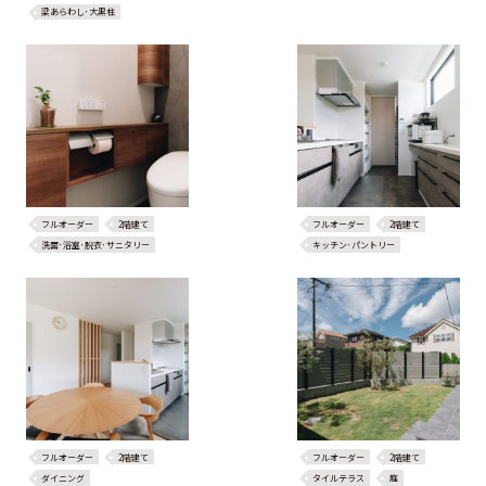
梁あらわし･大黒柱
フルオーダー
2階建て
フルオーダー
2階建て
洗面･浴室･脱衣･サニタリー
キッチン･パントリー
フルオーダー
2階建て
フルオーダー
2階建て
ダイニング
タイルテラス
庭