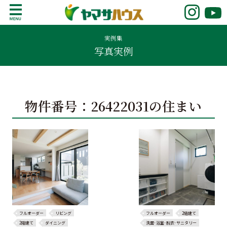
S
k
鹿児島で注文住宅ならヤマサハウス
新築の注文住宅や建売モデルハウスをお探し
i
の方はこちら。鹿児島県内で11年連続ナンバ
実例集
p
写真実例
ーワンの実績を誇る、絆の家でおなじみの
t
ヤマサハウス。展示場情報や家づくりのこだ
o
わりをご覧ください。
c
o
物件番号：26422031の住まい
n
t
e
n
t
フルオーダー
リビング
フルオーダー
2階建て
2階建て
ダイニング
洗面･浴室･脱衣･サニタリー